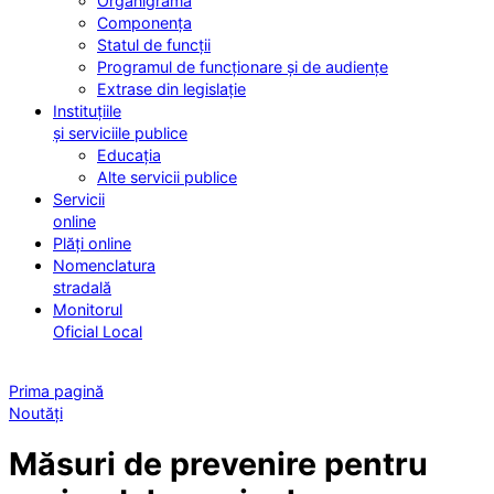
Organigrama
Componența
Statul de funcții
Programul de funcționare și de audiențe
Extrase din legislație
Instituțiile
și serviciile publice
Educația
Alte servicii publice
Servicii
online
Plăți online
Nomenclatura
stradală
Monitorul
Oficial Local
Prima pagină
Noutăți
Măsuri de prevenire pentru