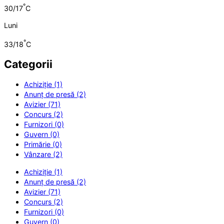
°
30/17
C
Luni
°
33/18
C
Categorii
Achiziție (1)
Anunț de presă (2)
Avizier (71)
Concurs (2)
Furnizori (0)
Guvern (0)
Primărie (0)
Vânzare (2)
Achiziție (1)
Anunț de presă (2)
Avizier (71)
Concurs (2)
Furnizori (0)
Guvern (0)