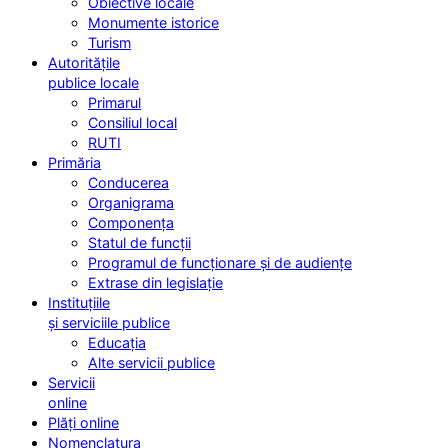
Obiective locale
Monumente istorice
Turism
Autoritățile
publice locale
Primarul
Consiliul local
RUTI
Primăria
Conducerea
Organigrama
Componența
Statul de funcții
Programul de funcționare și de audiențe
Extrase din legislație
Instituțiile
și serviciile publice
Educația
Alte servicii publice
Servicii
online
Plăți online
Nomenclatura