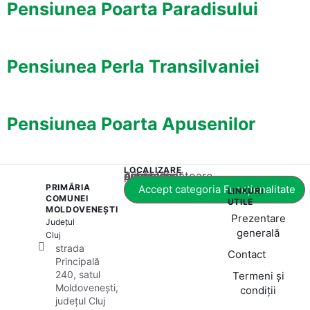
Pensiunea Poarta Paradisului
Pensiunea Perla Transilvaniei
Pensiunea Poarta Apusenilor
LOCALIZARE
Acest conținut este blocat până când acceptați categoria corespunzătoare de cookie-uri.
PRIMĂRIA
Accept categoria Funcționalitate
LINKURI
COMUNEI
UTILE
MOLDOVENEȘTI
Prezentare
Județul
generală
Cluj
strada
Contact
Principală
240, satul
Termeni și
Moldovenești,
condiții
județul Cluj