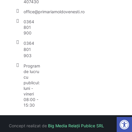
407430
office@primariamoldovenesti.ro
0364
801
900
0364
801
903
Program
de lucru
cu
publicul:
luni -
vineri
08:00 -
15:30
Open
Concept realizat de
Big Media Relații Publice SRL