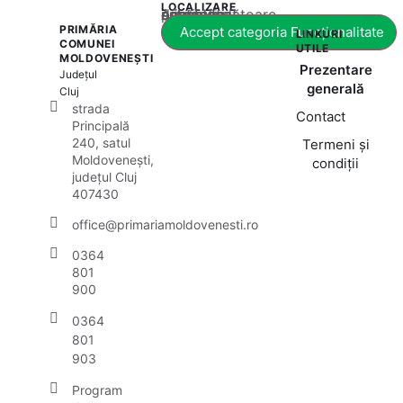
LOCALIZARE
Acest conținut este blocat până când acceptați categoria corespunzătoare de cookie-uri.
PRIMĂRIA
Accept categoria Funcționalitate
LINKURI
COMUNEI
UTILE
MOLDOVENEȘTI
Prezentare
Județul
generală
Cluj
strada
Contact
Principală
240, satul
Termeni și
Moldovenești,
condiții
județul Cluj
407430
office@primariamoldovenesti.ro
0364
801
900
0364
801
903
Program