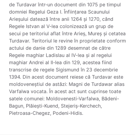
de Turdavar într-un document din 1075 pe timpul
domniei Regelui Geza I. Înființarea Scaunului
Arieșului datează între anii 1264 și 1270, când
Regele Istvan al V-lea colonizează un grup de
secui pe teritoriul aflat între Arieș, Mureș și cetatea
Turdavar. Teritoriul le revine în proprietate conform
actului de danie din 1289 desemnat de către
Regele maghiar Ladislau al IV-lea și al regelui
maghiar Andrei al II-lea din 129, acestea fiind
transcrise de regele Sigismund în 23 decembrie
1394. Din acest document reiese că Turdavar este
moldoveneștiul de astăzi: Magni de Turdawar alias
Varfalwa vocata. În acest act sunt cuprinse toate
satele comunei: Moldovenesti-Varfalwa, Bădeni-
Bagun, Plăiești-Kuend, Stejeriș-Kerchech,
Pietroasa-Chegez, Podeni-Hidis.