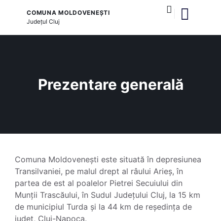
COMUNA MOLDOVENEȘTI
Județul
Cluj
și serviciile publice
Prezentare generală
Comuna Moldovenești este situată în depresiunea
Transilvaniei, pe malul drept al râului Arieș, în
partea de est al poalelor Pietrei Secuiului din
Munții Trascăului, în Sudul Județului Cluj, la 15 km
de municipiul Turda și la 44 km de reședința de
județ, Cluj-Napoca.