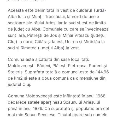
Aceasta este delimitată în vest de culoarul Turda-
Alba Iulia și Munții Trascăului, la nord de unele
sectoare ale râului Arieș, iar la sud și est de limita
de județ cu Alba. Comunele cu care se învecinează
sunt Iara, Petrești de Jos și Mihai Viteazu (județul
Cluj) la nord, Călărași la est, Unirea și Mirăslău la
sud și Rimetea (județul Alba) la vest.
Comuna este alcătuită din șase localități:
Moldovenești, Bădeni, Plăiești Pietroasa, Podeni și
Stejeriș. Suprafața totală a comunei este de 144,96
de km2 și este a doua comună ca dimensiune din
județul Cluj.
Comuna Moldovenești este înființată în anul 1968
deoarece satele aparțineau Scaunului Arieșului
până în anul 1876. Ca suprafață și populație era cel
mai mic Scaun Secuiesc. Ținutul apare sub numele