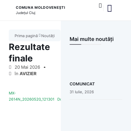
COMUNA MOLDOVENEȘTI
Județul
Cluj
și serviciile publice
Prima pagină
Noutăți
Mai multe noutăți
Rezultate
finale
20 Mai 2026
în
AVIZIER
COMUNICAT
31 Iulie, 2026
MX-
2614N_20260520_121301
Download