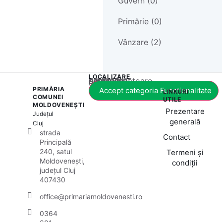
Guvern (0)
Primărie (0)
Vânzare (2)
LOCALIZARE
Acest conținut este blocat până când acceptați categoria corespunzătoare de cookie-uri.
PRIMĂRIA
Accept categoria Funcționalitate
LINKURI
COMUNEI
UTILE
MOLDOVENEȘTI
Prezentare
Județul
generală
Cluj
strada
Contact
Principală
240, satul
Termeni și
Moldovenești,
condiții
județul Cluj
407430
office@primariamoldovenesti.ro
0364