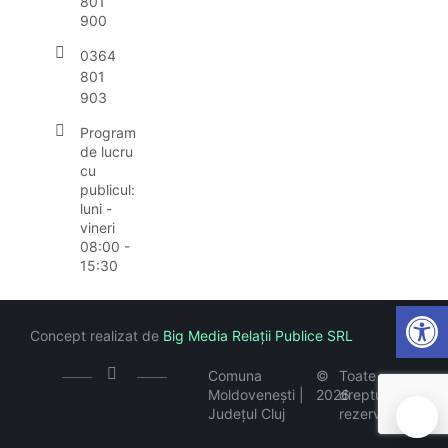
801
900
0364
801
903
Program
de lucru
cu
publicul:
luni -
vineri
08:00 -
15:30
Open
Concept realizat de
Big Media Relații Publice SRL
Comuna
©
Toate
Moldovenești |
2026
drepturile
Județul Cluj
rezervate
🍪