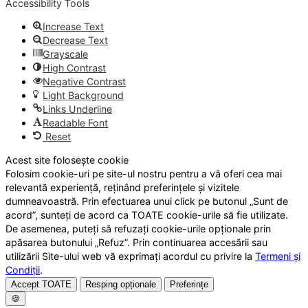
Accessibility Tools
Increase Text
Decrease Text
Grayscale
High Contrast
Negative Contrast
Light Background
Links Underline
Readable Font
Reset
Acest site folosește cookie
Folosim cookie-uri pe site-ul nostru pentru a vă oferi cea mai
relevantă experiență, reținând preferințele și vizitele
dumneavoastră. Prin efectuarea unui click pe butonul „Sunt de
acord”, sunteți de acord ca TOATE cookie-urile să fie utilizate.
De asemenea, puteți să refuzați cookie-urile opționale prin
apăsarea butonului „Refuz”. Prin continuarea accesării sau
utilizării Site-ului web vă exprimați acordul cu privire la
Termeni și
Condiții
.
Accept TOATE
Resping opționale
Preferințe
🍪