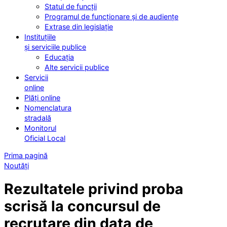
Statul de funcții
Programul de funcționare și de audiențe
Extrase din legislație
Instituțiile
și serviciile publice
Educația
Alte servicii publice
Servicii
online
Plăți online
Nomenclatura
stradală
Monitorul
Oficial Local
Prima pagină
Noutăți
Rezultatele privind proba
scrisă la concursul de
recrutare din data de