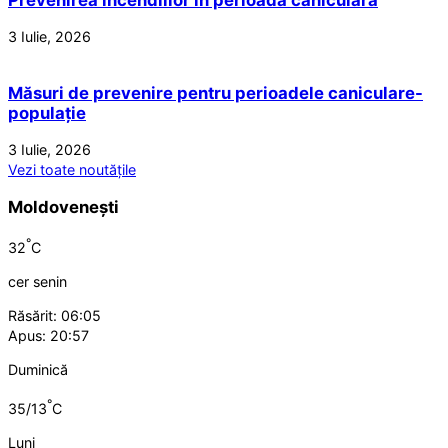
Prevenirea incendiilor în perioada caniculară
3 Iulie, 2026
Măsuri de prevenire pentru perioadele caniculare-
populație
3 Iulie, 2026
Vezi toate noutățile
Moldovenești
°
32
C
cer senin
Răsărit: 06:05
Apus: 20:57
Duminică
°
35/13
C
Luni