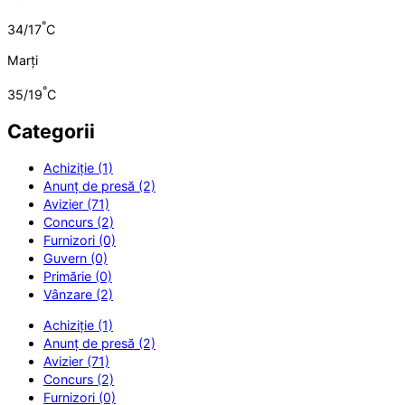
°
34/17
C
Marți
°
35/19
C
Categorii
Achiziție (1)
Anunț de presă (2)
Avizier (71)
Concurs (2)
Furnizori (0)
Guvern (0)
Primărie (0)
Vânzare (2)
Achiziție (1)
Anunț de presă (2)
Avizier (71)
Concurs (2)
Furnizori (0)