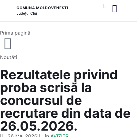
COMUNA MOLDOVENEȘTI
Județul
Cluj
și serviciile publice
Prima pagină
Noutăți
Rezultatele privind
proba scrisă la
concursul de
recrutare din data de
26.05.2026.
26 Mai 2026
în
AVIZIER