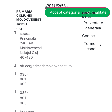
LOCALIZARE
Acest conținut este blocat până când acceptați categoria corespunzătoare de cookie-uri.
PRIMĂRIA
Accept categoria Funcționalitate
LINKURI
COMUNEI
UTILE
MOLDOVENEȘTI
Prezentare
Județul
generală
Cluj
strada
Contact
Principală
240, satul
Termeni și
Moldovenești,
condiții
județul Cluj
407430
office@primariamoldovenesti.ro
0364
801
900
0364
801
903
Program