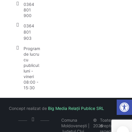
0364
801
900
0364
801
903
Program
de lucru
cu
publicul:
luni -
vineri
08:00 -
15:30
Open
Concept realizat de
Big Media Relații Publice SRL
Comuna
©
Toate
Moldovenești |
2026
drepturile
Județul Cluj
rezervate