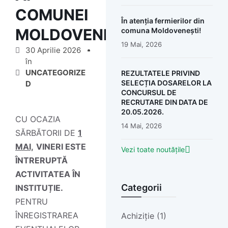
COMUNEI
În atenția fermierilor din
MOLDOVENEȘTI!
comuna Moldovenești!
19 Mai, 2026
30 Aprilie 2026
în
UNCATEGORIZE
REZULTATELE PRIVIND
SELECȚIA DOSARELOR LA
D
CONCURSUL DE
RECRUTARE DIN DATA DE
20.05.2026.
CU OCAZIA
14 Mai, 2026
SĂRBĂTORII DE
1
MAI,
VINERI ESTE
Vezi toate noutățile
ÎNTRERUPTĂ
ACTIVITATEA ÎN
Categorii
INSTITUȚIE.
PENTRU
ÎNREGISTRAREA
Achiziție (1)