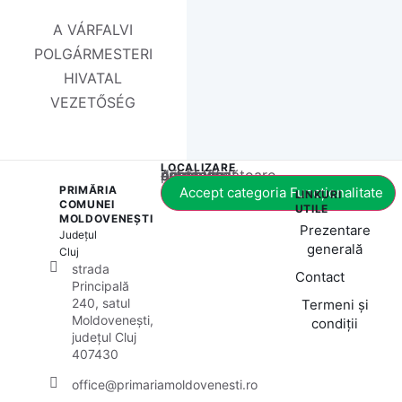
A VÁRFALVI
POLGÁRMESTERI
HIVATAL
VEZETŐSÉG
LOCALIZARE
Acest conținut este blocat până când acceptați categoria corespunzătoare de cookie-uri.
PRIMĂRIA
Accept categoria Funcționalitate
LINKURI
COMUNEI
UTILE
MOLDOVENEȘTI
Prezentare
Județul
generală
Cluj
strada
Contact
Principală
240, satul
Termeni și
Moldovenești,
condiții
județul Cluj
407430
office@primariamoldovenesti.ro