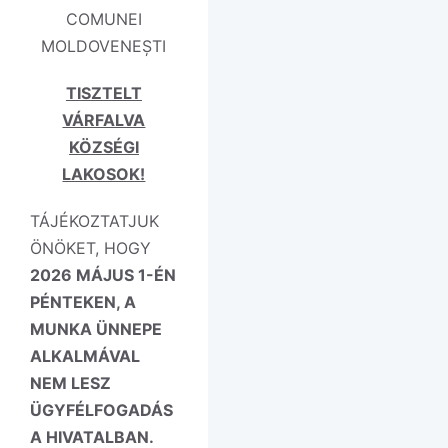
COMUNEI
MOLDOVENEȘTI
TISZTELT
VÁRFALVA
KÖZSÉGI
LAKOSOK!
TÁJÉKOZTATJUK
ÖNÖKET, HOGY
2026 MÁJUS 1-ÉN
PÉNTEKEN, A
MUNKA ÜNNEPE
ALKALMÁVAL
NEM LESZ
ÜGYFÉLFOGADÁS
A HIVATALBAN.