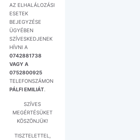
AZ ELHALÁLOZÁSI
ESETEK
BEJEGYZÉSE
ÜGYÉBEN
SZÍVESKEDJENEK
HÍVNI A
0742881738
VAGY A
0752800925
TELEFONSZÁMON
PÁLFI EMILIÁT
.
SZÍVES
MEGÉRTÉSÜKET
KÖSZÖNJÜK!
TISZTELETTEL,